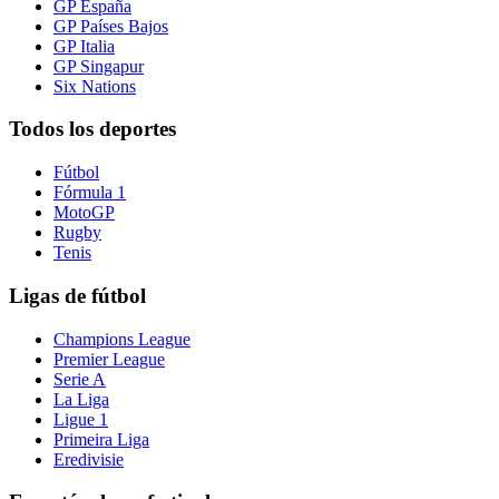
GP España
GP Países Bajos
GP Italia
GP Singapur
Six Nations
Todos los deportes
Fútbol
Fórmula 1
MotoGP
Rugby
Tenis
Ligas de fútbol
Champions League
Premier League
Serie A
La Liga
Ligue 1
Primeira Liga
Eredivisie