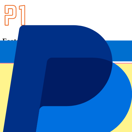
Footer menu
Clubes destacados
Liverpool
Manchester United
Manchester City
FC Barcelona
Real Madrid
Napoli
AC Milan
Eventos populares
GP España
GP Países Bajos
GP Italia