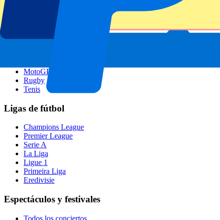
GP Singapur
Six Nations
Todos los deportes
Fútbol
Fórmula 1
MotoGP
Rugby
Tenis
Ligas de fútbol
Champions League
Premier League
Serie A
La Liga
Ligue 1
Primeira Liga
Eredivisie
Espectáculos y festivales
Todos los conciertos