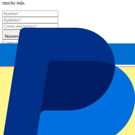
mucho más.
Número de entradas*
Enviar
Tu información se utilizará de acuerdo de nuestra
Declaración de
Privacidad
.
Gracias por enviar el formulario
Información del evento
Acerca de Day Session 24 - Men's Singles Final -
Women's Doubles Final
ATP Level/Grand Slam