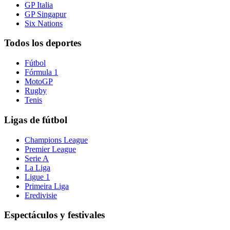
GP Italia
GP Singapur
Six Nations
Todos los deportes
Fútbol
Fórmula 1
MotoGP
Rugby
Tenis
Ligas de fútbol
Champions League
Premier League
Serie A
La Liga
Ligue 1
Primeira Liga
Eredivisie
Espectáculos y festivales