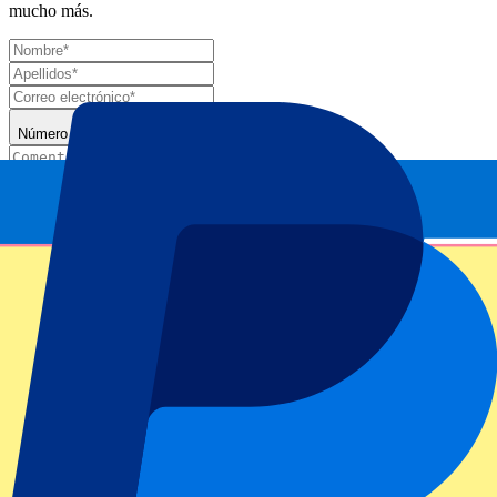
mucho más.
Número de entradas*
Enviar
Tu información se utilizará de acuerdo de nuestra
Declaración de
Privacidad
.
Gracias por enviar el formulario
Información del evento
Acerca de Monte Carlo Masters - 2nd/ 3rd Round -
9 April
ATP Level/Grand Slam