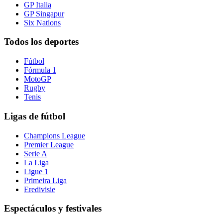
GP Italia
GP Singapur
Six Nations
Todos los deportes
Fútbol
Fórmula 1
MotoGP
Rugby
Tenis
Ligas de fútbol
Champions League
Premier League
Serie A
La Liga
Ligue 1
Primeira Liga
Eredivisie
Espectáculos y festivales