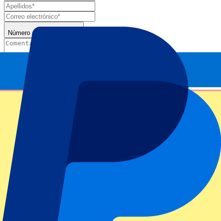
Número de entradas*
Enviar
Tu información se utilizará de acuerdo de nuestra
Declaración de
Privacidad
.
Gracias por enviar el formulario
Información del evento
Acerca de Night Session 8: Singles 2nd Round
ATP Level/Grand Slam
Miami Open 2025
Estadio
Hard Rock Stadium
Ubicación