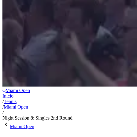
Miami Open
Inicio
/
Tennis
/
Miami Open
/
Night Session 8: Singles 2nd Round
Miami Open