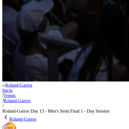
Roland-Garros
Inicio
/
Tennis
/
Roland-Garros
/
Roland-Garros Day 13 - Men's Semi Final 1 - Day Session
Roland-Garros