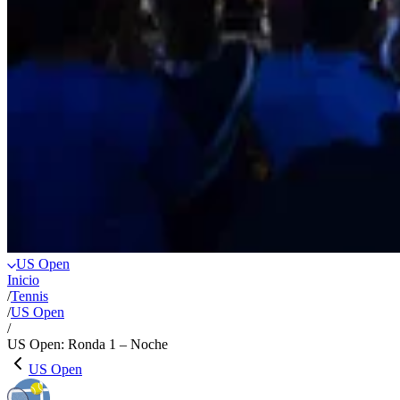
US Open
Inicio
/
Tennis
/
US Open
/
US Open: Ronda 1 – Noche
US Open