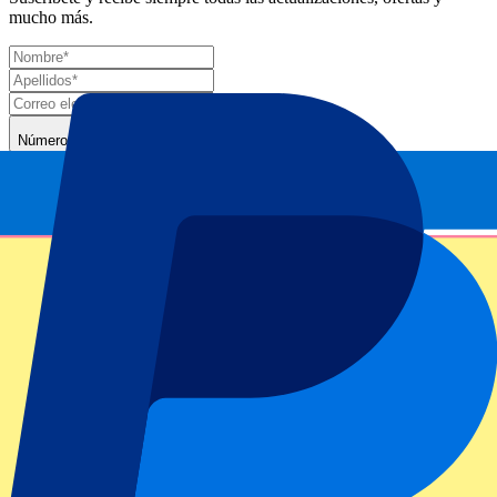
mucho más.
Número de entradas*
Enviar
Tu información se utilizará de acuerdo de nuestra
Declaración de
Privacidad
.
Gracias por enviar el formulario
Información del evento
Acerca de US Open: Ronda 1 – Noche
ATP Level/Grand Slam
US Open 2025