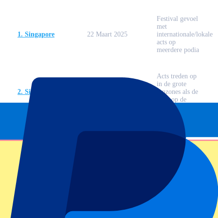
Festival gevoel
met
1. Singapore
22 Maart 2025
internationale/lokale
acts op
meerdere podia
Acts treden op
in de grote
18 Oktober
2. Silverstone
fanzones als de
2025
actie op de
baan voorbij is
Regelmatig
optredens van
wereldberoemde
3. België
27 Juli 2025
DJ’s en lokale
bands langs de
baan
Het complete F1 2025 schema
Meer info
Gids voor jouw eerste F1 race
Meer info