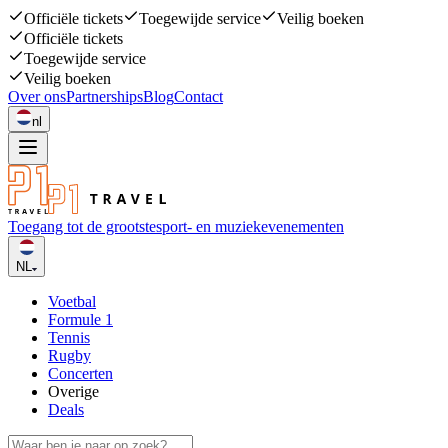
Officiële tickets
Toegewijde service
Veilig boeken
Officiële tickets
Toegewijde service
Veilig boeken
Over ons
Partnerships
Blog
Contact
nl
Toegang tot de grootste
sport- en muziekevenementen
NL
Voetbal
Formule 1
Tennis
Rugby
Concerten
Overige
Deals