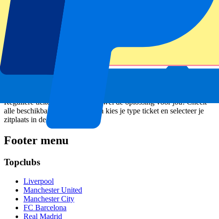
F1 Sprint Race: Wat is het en hoe werkt het?
Meer info
Niet gevonden wat je zocht?
Reguliere tickets zijn misschien wel de oplossing voor jou! Check
alle beschikbare Grand Prix’s en kies je type ticket en selecteer je
zitplaats in de checkout.
Footer menu
Topclubs
Liverpool
Manchester United
Manchester City
FC Barcelona
Real Madrid