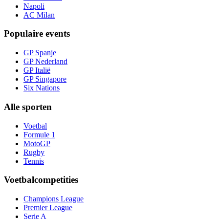
Napoli
AC Milan
Populaire events
GP Spanje
GP Nederland
GP Italië
GP Singapore
Six Nations
Alle sporten
Voetbal
Formule 1
MotoGP
Rugby
Tennis
Voetbalcompetities
Champions League
Premier League
Serie A