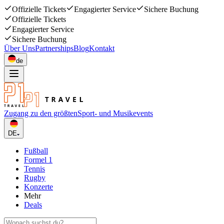
Offizielle Tickets
Engagierter Service
Sichere Buchung
Offizielle Tickets
Engagierter Service
Sichere Buchung
Über Uns
Partnerships
Blog
Kontakt
de
Zugang zu den größten
Sport- und Musikevents
DE
Fußball
Formel 1
Tennis
Rugby
Konzerte
Mehr
Deals