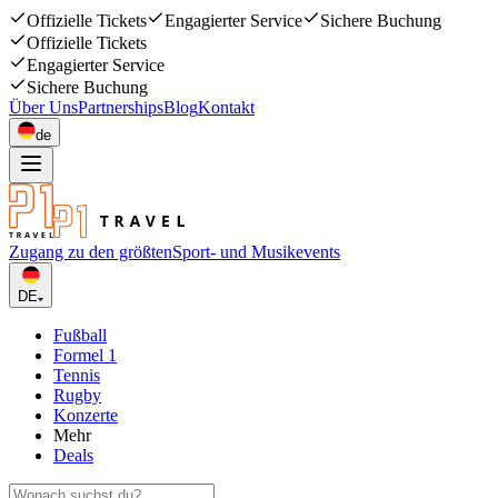
Offizielle Tickets
Engagierter Service
Sichere Buchung
Offizielle Tickets
Engagierter Service
Sichere Buchung
Über Uns
Partnerships
Blog
Kontakt
de
Zugang zu den größten
Sport- und Musikevents
DE
Fußball
Formel 1
Tennis
Rugby
Konzerte
Mehr
Deals