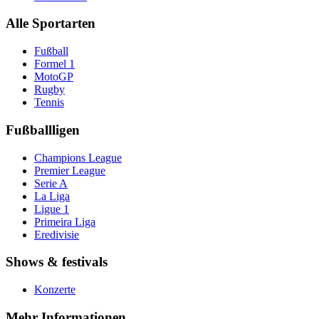
Alle Sportarten
Fußball
Formel 1
MotoGP
Rugby
Tennis
Fußballligen
Champions League
Premier League
Serie A
La Liga
Ligue 1
Primeira Liga
Eredivisie
Shows & festivals
Konzerte
Mehr Informationen