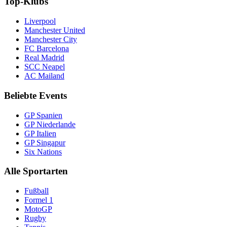
Top-Klubs
Liverpool
Manchester United
Manchester City
FC Barcelona
Real Madrid
SCC Neapel
AC Mailand
Beliebte Events
GP Spanien
GP Niederlande
GP Italien
GP Singapur
Six Nations
Alle Sportarten
Fußball
Formel 1
MotoGP
Rugby