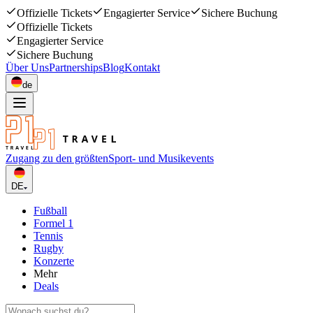
Offizielle Tickets
Engagierter Service
Sichere Buchung
Offizielle Tickets
Engagierter Service
Sichere Buchung
Über Uns
Partnerships
Blog
Kontakt
de
Zugang zu den größten
Sport- und Musikevents
DE
Fußball
Formel 1
Tennis
Rugby
Konzerte
Mehr
Deals