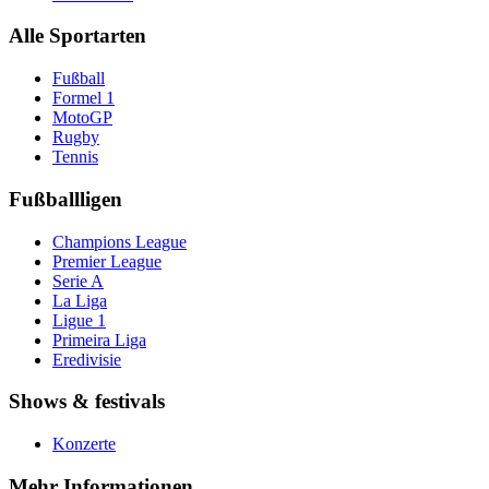
Alle Sportarten
Fußball
Formel 1
MotoGP
Rugby
Tennis
Fußballligen
Champions League
Premier League
Serie A
La Liga
Ligue 1
Primeira Liga
Eredivisie
Shows & festivals
Konzerte
Mehr Informationen