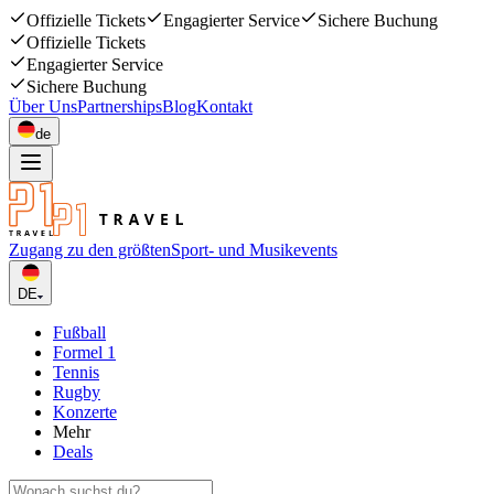
Offizielle Tickets
Engagierter Service
Sichere Buchung
Offizielle Tickets
Engagierter Service
Sichere Buchung
Über Uns
Partnerships
Blog
Kontakt
de
Zugang zu den größten
Sport- und Musikevents
DE
Fußball
Formel 1
Tennis
Rugby
Konzerte
Mehr
Deals