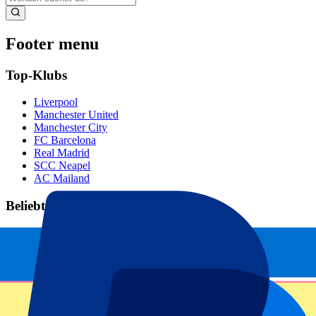
Footer menu
Top-Klubs
Liverpool
Manchester United
Manchester City
FC Barcelona
Real Madrid
SCC Neapel
AC Mailand
Beliebte Events
GP Spanien
GP Niederlande
GP Italien
GP Singapur
Six Nations
Alle Sportarten