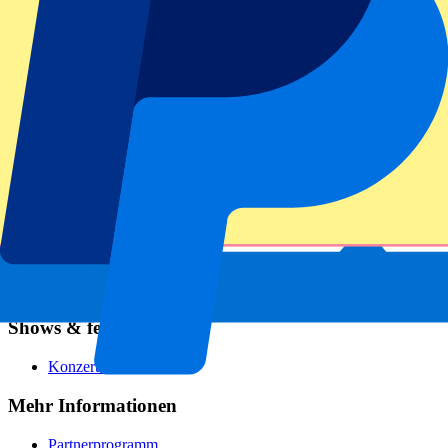
Fußball
Formel 1
MotoGP
Rugby
Tennis
Fußballligen
Champions League
Premier League
Serie A
La Liga
Ligue 1
Primeira Liga
Eredivisie
Shows & festivals
Konzerte
Mehr Informationen
Partnerprogramm