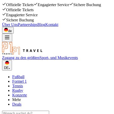
Offizielle Tickets
Engagierter Service
Sichere Buchung
Offizielle Tickets
Engagierter Service
Sichere Buchung
Über Uns
Partnerships
Blog
Kontakt
de
Zugang zu den größten
Sport- und Musikevents
DE
Fußball
Formel 1
Tennis
Rugby
Konzerte
Mehr
Deals