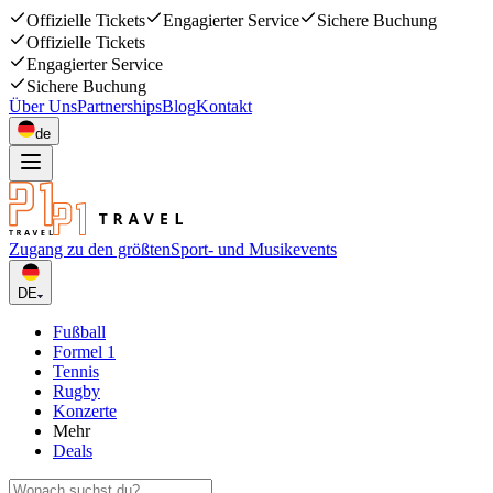
Offizielle Tickets
Engagierter Service
Sichere Buchung
Offizielle Tickets
Engagierter Service
Sichere Buchung
Über Uns
Partnerships
Blog
Kontakt
de
Zugang zu den größten
Sport- und Musikevents
DE
Fußball
Formel 1
Tennis
Rugby
Konzerte
Mehr
Deals