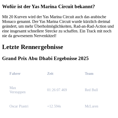
Wofür ist der Yas Marina Circuit bekannt?
Mit 20 Kurven wird der Yas Marina Circuit auch das arabische
Monaco genannt. Der Yas Marina Circuit wurde kürzlich dreimal
geändert, um mehr Überholmöglichkeiten, Rad-an-Rad-Action und
eine insgesamt schnellere Strecke zu schaffen. Ein Track mit noch
nie da gewesenem Nervenkitzel!
Letzte Rennergebnisse
Grand Prix Abu Dhabi Ergebnisse 2025
Fahrer
Zeit
Team
Max
01:26:07.469
Red Bull
Verstappen
Oscar Piastri
+12.594s
McLaren