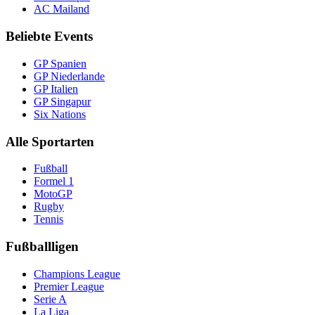
AC Mailand
Beliebte Events
GP Spanien
GP Niederlande
GP Italien
GP Singapur
Six Nations
Alle Sportarten
Fußball
Formel 1
MotoGP
Rugby
Tennis
Fußballligen
Champions League
Premier League
Serie A
La Liga