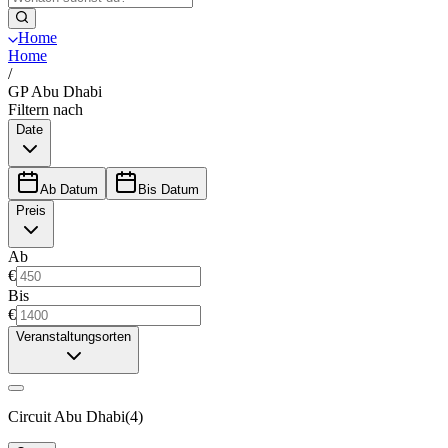
Home
Home
/
GP Abu Dhabi
Filtern nach
Date
Ab Datum
Bis Datum
Preis
Ab
€
Bis
€
Veranstaltungsorten
Circuit Abu Dhabi
(
4
)