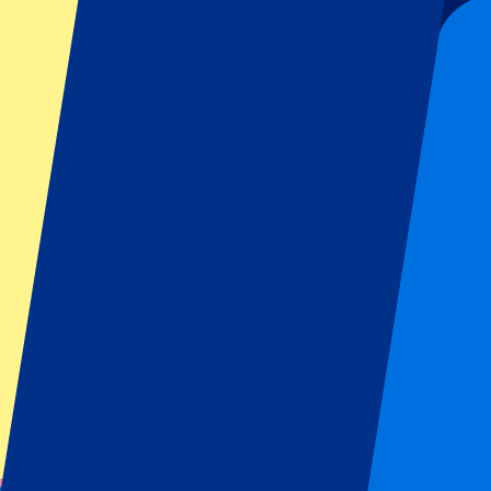
Chelsea vs Brighton & Hove Albion
30 August 2026, 14:00
Fußball | Premier League
London, Großbritannien
Stamford Bridge
Tickets sind in Kürze verfügbar...
Anmelden für Ticketupdates
Jetzt voranmelden!