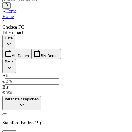
Home
Home
/
Chelsea FC
Filtern nach
Date
Ab Datum
Bis Datum
Preis
Ab
€
Bis
€
Veranstaltungsorten
Stamford Bridge
(
19
)