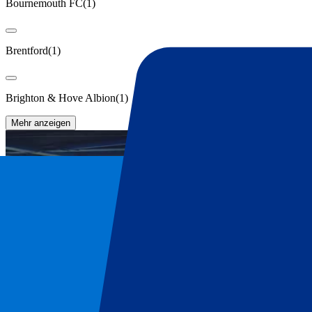
Bournemouth FC
(
1
)
Brentford
(
1
)
Brighton & Hove Albion
(
1
)
Mehr anzeigen
Chelsea FC