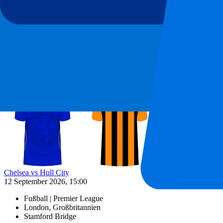
Chelsea vs Hull City
12 September 2026, 15:00
Mehr Details
Weniger Details
Ab
449
€
Mehr Infos
Chelsea vs Hull City
12 September 2026, 15:00
Fußball | Premier League
London, Großbritannien
Stamford Bridge