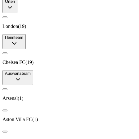
Orten
London
(
19
)
Heimteam
Chelsea FC
(
19
)
Auswärtsteam
Arsenal
(
1
)
Aston Villa FC
(
1
)