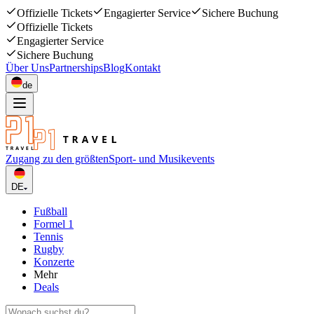
Offizielle Tickets
Engagierter Service
Sichere Buchung
Offizielle Tickets
Engagierter Service
Sichere Buchung
Über Uns
Partnerships
Blog
Kontakt
de
Zugang zu den größten
Sport- und Musikevents
DE
Fußball
Formel 1
Tennis
Rugby
Konzerte
Mehr
Deals