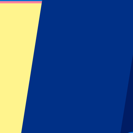
Kaufen Sie Ihre Chelsea FC Tickets bei P1
Hier finden Sie alle Infos zu unseren Chelsea Tickets oder Hospitalit
Filter
19 Events
Sortieren
Sortieren
Chelsea vs Brighton & Hove Albion
30 August 2026, 14:00
Mehr Details
Weniger Details
Tickets sind in Kürze verfügbar...
Ich will Tickets