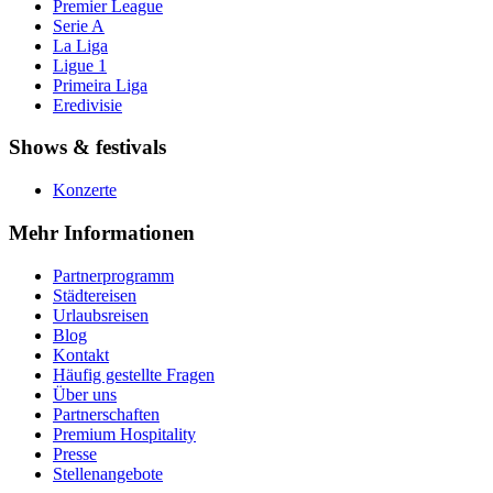
Premier League
Serie A
La Liga
Ligue 1
Primeira Liga
Eredivisie
Shows & festivals
Konzerte
Mehr Informationen
Partnerprogramm
Städtereisen
Urlaubsreisen
Blog
Kontakt
Häufig gestellte Fragen
Über uns
Partnerschaften
Premium Hospitality
Presse
Stellenangebote