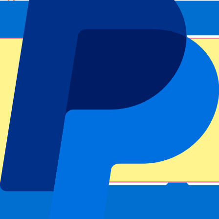
FAQ
Ist das Datum der Spiele bestätigt?
Kann ich mir meinen Platz aussuchen?
Bietet ihr nur Karten für den Heimbereich an?
Haben Sie weitere Fragen?
Footer menu
Top-Klubs
Liverpool
Manchester United
Manchester City