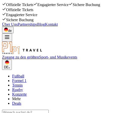
Offizielle Tickets
Engagierter Service
Sichere Buchung
Offizielle Tickets
Engagierter Service
Sichere Buchung
Über Uns
Partnerships
Blog
Kontakt
de
Zugang zu den größten
Sport- und Musikevents
DE
Fußball
Formel 1
Tennis
Rugby
Konzerte
Mehr
Deals