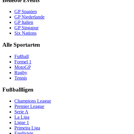
Beliebte Events
GP Spanien
GP Niederlande
GP Italien
GP Singapur
Six Nations
Alle Sportarten
Fußball
Formel 1
MotoGP
Rugby
Tennis
Fußballligen
Champions League
Premier League
Serie A
La Liga
Ligue 1
Primeira Liga
Eredivisie