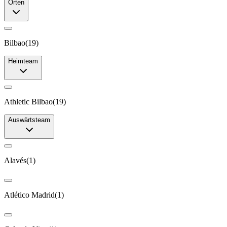
Orten
Bilbao
(
19
)
Heimteam
Athletic Bilbao
(
19
)
Auswärtsteam
Alavés
(
1
)
Atlético Madrid
(
1
)