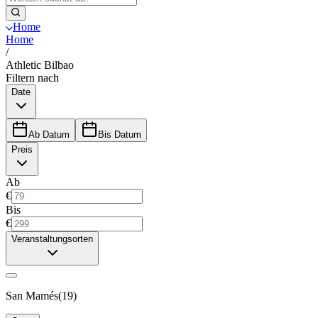
Home
Home
/
Athletic Bilbao
Filtern nach
Date
Ab Datum
Bis Datum
Preis
Ab
€
Bis
€
Veranstaltungsorten
San Mamés
(
19
)