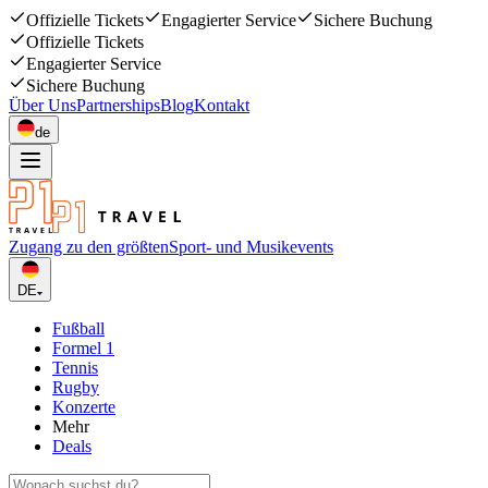
Offizielle Tickets
Engagierter Service
Sichere Buchung
Offizielle Tickets
Engagierter Service
Sichere Buchung
Über Uns
Partnerships
Blog
Kontakt
de
Zugang zu den größten
Sport- und Musikevents
DE
Fußball
Formel 1
Tennis
Rugby
Konzerte
Mehr
Deals