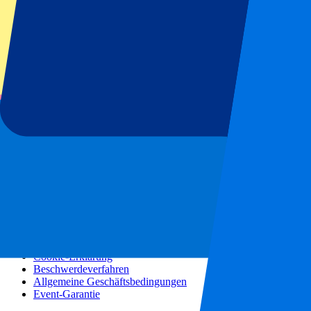
Konzerte
Mehr Informationen
Partnerprogramm
Städtereisen
Urlaubsreisen
Blog
Kontakt
Häufig gestellte Fragen
Über uns
Partnerschaften
Premium Hospitality
Presse
Stellenangebote
Unsere Richtlinien
Datenschutzerklärung
Cookie-Erklärung
Beschwerdeverfahren
Allgemeine Geschäftsbedingungen
Event-Garantie