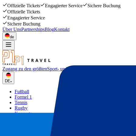
Offizielle Tickets
Engagierter Service
Sichere Buchung
Offizielle Tickets
Engagierter Service
Sichere Buchung
Über Uns
Partnerships
Blog
Kontakt
de
Zugang zu den größten
Sport- und Musikevents
DE
Fußball
Formel 1
Tennis
Rugby
Konzerte
Mehr
Deals