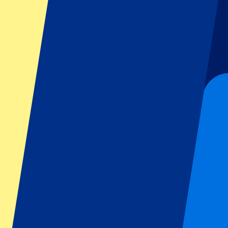
GP Italien
GP Singapur
Six Nations
Alle Sportarten
Fußball
Formel 1
MotoGP
Rugby
Tennis
Fußballligen
Champions League
Premier League
Serie A
La Liga
Ligue 1
Primeira Liga
Eredivisie
Shows & festivals