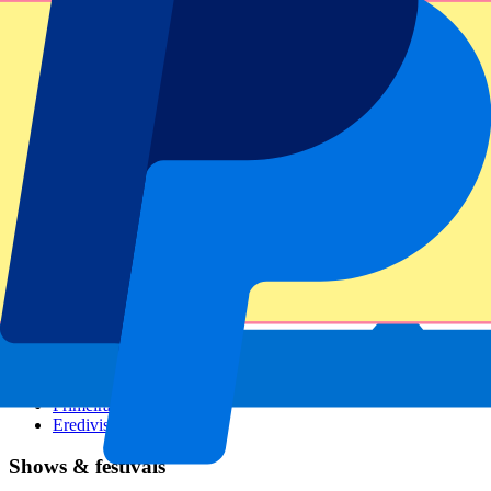
GP Italien
GP Singapur
Six Nations
Alle Sportarten
Fußball
Formel 1
MotoGP
Rugby
Tennis
Fußballligen
Champions League
Premier League
Serie A
La Liga
Ligue 1
Primeira Liga
Eredivisie
Shows & festivals