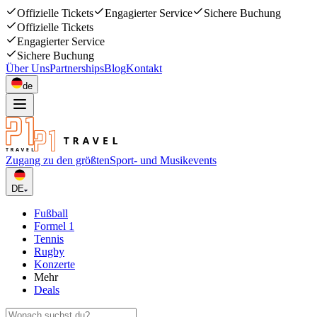
Offizielle Tickets
Engagierter Service
Sichere Buchung
Offizielle Tickets
Engagierter Service
Sichere Buchung
Über Uns
Partnerships
Blog
Kontakt
de
Zugang zu den größten
Sport- und Musikevents
DE
Fußball
Formel 1
Tennis
Rugby
Konzerte
Mehr
Deals