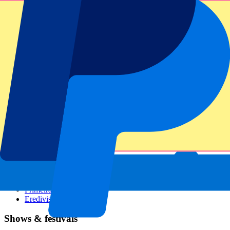
GP Italien
GP Singapur
Six Nations
Alle Sportarten
Fußball
Formel 1
MotoGP
Rugby
Tennis
Fußballligen
Champions League
Premier League
Serie A
La Liga
Ligue 1
Primeira Liga
Eredivisie
Shows & festivals