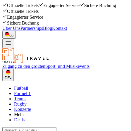
Offizielle Tickets
Engagierter Service
Sichere Buchung
Offizielle Tickets
Engagierter Service
Sichere Buchung
Über Uns
Partnerships
Blog
Kontakt
de
Zugang zu den größten
Sport- und Musikevents
DE
Fußball
Formel 1
Tennis
Rugby
Konzerte
Mehr
Deals