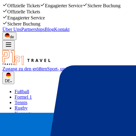
Offizielle Tickets
Engagierter Service
Sichere Buchung
Offizielle Tickets
Engagierter Service
Sichere Buchung
Über Uns
Partnerships
Blog
Kontakt
de
Zugang zu den größten
Sport- und Musikevents
DE
Fußball
Formel 1
Tennis
Rugby
Konzerte
Mehr
Deals