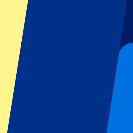
GP Italien
GP Singapur
Six Nations
Alle Sportarten
Fußball
Formel 1
MotoGP
Rugby
Tennis
Fußballligen
Champions League
Premier League
Serie A
La Liga
Ligue 1
Primeira Liga
Eredivisie
Shows & festivals