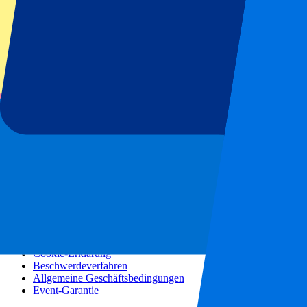
Konzerte
Mehr Informationen
Partnerprogramm
Städtereisen
Urlaubsreisen
Blog
Kontakt
Häufig gestellte Fragen
Über uns
Partnerschaften
Premium Hospitality
Presse
Stellenangebote
Unsere Richtlinien
Datenschutzerklärung
Cookie-Erklärung
Beschwerdeverfahren
Allgemeine Geschäftsbedingungen
Event-Garantie