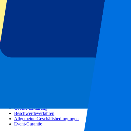
Konzerte
Mehr Informationen
Partnerprogramm
Städtereisen
Urlaubsreisen
Blog
Kontakt
Häufig gestellte Fragen
Über uns
Partnerschaften
Premium Hospitality
Presse
Stellenangebote
Unsere Richtlinien
Datenschutzerklärung
Cookie-Erklärung
Beschwerdeverfahren
Allgemeine Geschäftsbedingungen
Event-Garantie