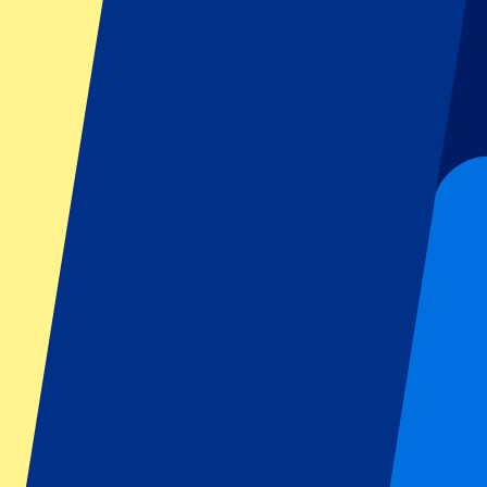
GP Italien
GP Singapur
Six Nations
Alle Sportarten
Fußball
Formel 1
MotoGP
Rugby
Tennis
Fußballligen
Champions League
Premier League
Serie A
La Liga
Ligue 1
Primeira Liga
Eredivisie
Shows & festivals