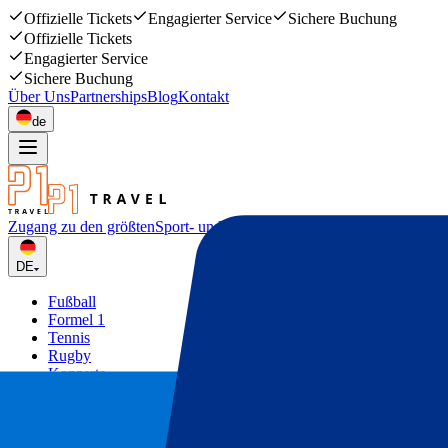
Offizielle Tickets
Engagierter Service
Sichere Buchung
Offizielle Tickets
Engagierter Service
Sichere Buchung
Über Uns
Partnerships
Blog
Kontakt
de
Zugang zu den größten
Sport- und Musikevents
DE
Fußball
Formel 1
Tennis
Rugby
Konzerte
Mehr
Deals