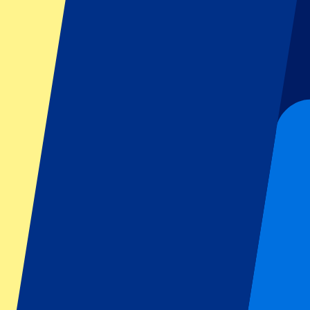
GP Italien
GP Singapur
Six Nations
Alle Sportarten
Fußball
Formel 1
MotoGP
Rugby
Tennis
Fußballligen
Champions League
Premier League
Serie A
La Liga
Ligue 1
Primeira Liga
Eredivisie
Shows & festivals