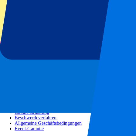
Konzerte
Mehr Informationen
Partnerprogramm
Städtereisen
Urlaubsreisen
Blog
Kontakt
Häufig gestellte Fragen
Über uns
Partnerschaften
Premium Hospitality
Presse
Stellenangebote
Unsere Richtlinien
Datenschutzerklärung
Cookie-Erklärung
Beschwerdeverfahren
Allgemeine Geschäftsbedingungen
Event-Garantie