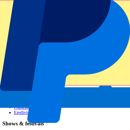
GP Italien
GP Singapur
Six Nations
Alle Sportarten
Fußball
Formel 1
MotoGP
Rugby
Tennis
Fußballligen
Champions League
Premier League
Serie A
La Liga
Ligue 1
Primeira Liga
Eredivisie
Shows & festivals