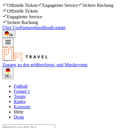
Offizielle Tickets
Engagierter Service
Sichere Buchung
Offizielle Tickets
Engagierter Service
Sichere Buchung
Über Uns
Partnerships
Blog
Kontakt
de
Zugang zu den größten
Sport- und Musikevents
DE
Fußball
Formel 1
Tennis
Rugby
Konzerte
Mehr
Deals