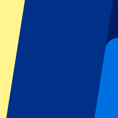
GP Italien
GP Singapur
Six Nations
Alle Sportarten
Fußball
Formel 1
MotoGP
Rugby
Tennis
Fußballligen
Champions League
Premier League
Serie A
La Liga
Ligue 1
Primeira Liga
Eredivisie
Shows & festivals