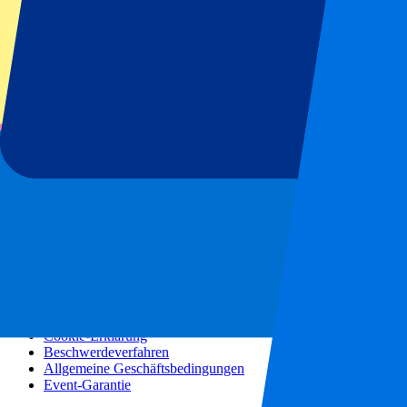
Konzerte
Mehr Informationen
Partnerprogramm
Städtereisen
Urlaubsreisen
Blog
Kontakt
Häufig gestellte Fragen
Über uns
Partnerschaften
Premium Hospitality
Presse
Stellenangebote
Unsere Richtlinien
Datenschutzerklärung
Cookie-Erklärung
Beschwerdeverfahren
Allgemeine Geschäftsbedingungen
Event-Garantie