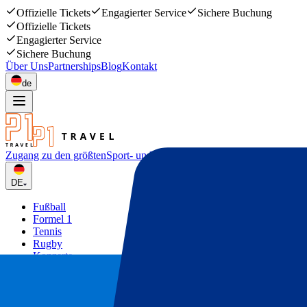
Offizielle Tickets
Engagierter Service
Sichere Buchung
Offizielle Tickets
Engagierter Service
Sichere Buchung
Über Uns
Partnerships
Blog
Kontakt
de
Zugang zu den größten
Sport- und Musikevents
DE
Fußball
Formel 1
Tennis
Rugby
Konzerte
Mehr
Deals