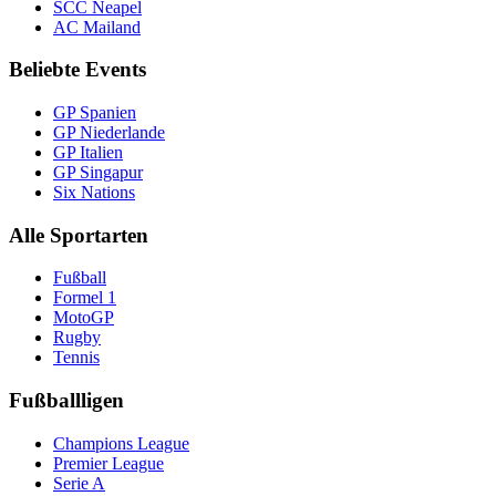
SCC Neapel
AC Mailand
Beliebte Events
GP Spanien
GP Niederlande
GP Italien
GP Singapur
Six Nations
Alle Sportarten
Fußball
Formel 1
MotoGP
Rugby
Tennis
Fußballligen
Champions League
Premier League
Serie A