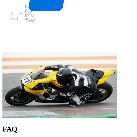
Red
Bull
E.
+5.562
KTM
Bastianini
Tech3
FAQ