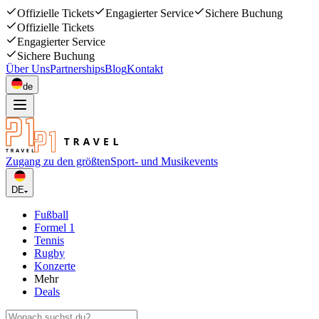
Offizielle Tickets
Engagierter Service
Sichere Buchung
Offizielle Tickets
Engagierter Service
Sichere Buchung
Über Uns
Partnerships
Blog
Kontakt
de
Zugang zu den größten
Sport- und Musikevents
DE
Fußball
Formel 1
Tennis
Rugby
Konzerte
Mehr
Deals