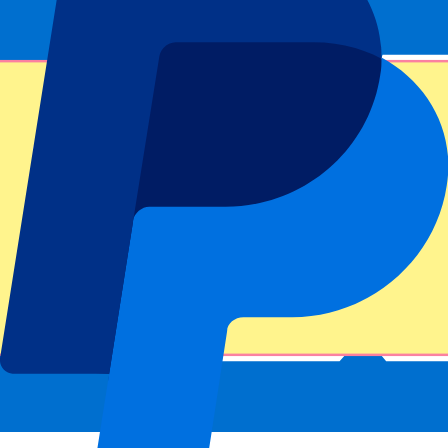
Letzte Rennergebnisse
Ergebnis MotoGP Barcelona 2025
Faher
Zeit
Team
A.
Gresini
40:14.093
Marquez
Racing
M.
+1.740
Ducati
Marquez