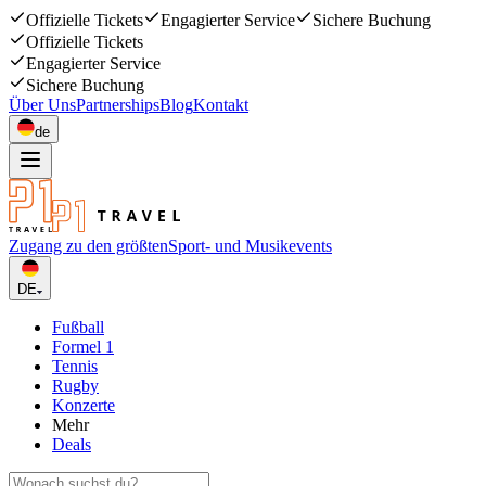
Offizielle Tickets
Engagierter Service
Sichere Buchung
Offizielle Tickets
Engagierter Service
Sichere Buchung
Über Uns
Partnerships
Blog
Kontakt
de
Zugang zu den größten
Sport- und Musikevents
DE
Fußball
Formel 1
Tennis
Rugby
Konzerte
Mehr
Deals