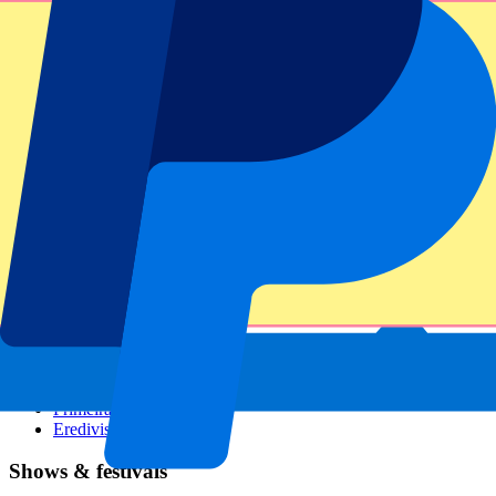
GP Italien
GP Singapur
Six Nations
Alle Sportarten
Fußball
Formel 1
MotoGP
Rugby
Tennis
Fußballligen
Champions League
Premier League
Serie A
La Liga
Ligue 1
Primeira Liga
Eredivisie
Shows & festivals