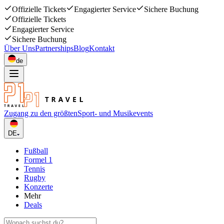
Offizielle Tickets
Engagierter Service
Sichere Buchung
Offizielle Tickets
Engagierter Service
Sichere Buchung
Über Uns
Partnerships
Blog
Kontakt
de
Zugang zu den größten
Sport- und Musikevents
DE
Fußball
Formel 1
Tennis
Rugby
Konzerte
Mehr
Deals