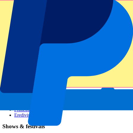
GP Italien
GP Singapur
Six Nations
Alle Sportarten
Fußball
Formel 1
MotoGP
Rugby
Tennis
Fußballligen
Champions League
Premier League
Serie A
La Liga
Ligue 1
Primeira Liga
Eredivisie
Shows & festivals