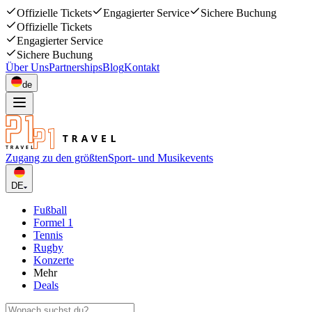
Offizielle Tickets
Engagierter Service
Sichere Buchung
Offizielle Tickets
Engagierter Service
Sichere Buchung
Über Uns
Partnerships
Blog
Kontakt
de
Zugang zu den größten
Sport- und Musikevents
DE
Fußball
Formel 1
Tennis
Rugby
Konzerte
Mehr
Deals