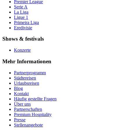
Premier League
Serie A
La Liga
Ligue 1
Primeira Liga
Eredivisie
Shows & festivals
Konzerte
Mehr Informationen
Partnerprogramm
Städtereisen
Urlaubsreisen
Blog
Kontakt
Häufig gestellte Fragen
Über uns
Partnerschaften
Premium Hospitality
Presse
Stellenangebote