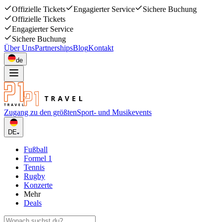
Offizielle Tickets
Engagierter Service
Sichere Buchung
Offizielle Tickets
Engagierter Service
Sichere Buchung
Über Uns
Partnerships
Blog
Kontakt
de
Zugang zu den größten
Sport- und Musikevents
DE
Fußball
Formel 1
Tennis
Rugby
Konzerte
Mehr
Deals