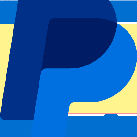
FAQ
Ist das Datum der Spiele bestätigt?
Kann ich mir meinen Platz aussuchen?
Bietet ihr nur Karten für den Heimbereich an?
Haben Sie weitere Fragen?
Footer menu
Top-Klubs
Liverpool
Manchester United
Manchester City