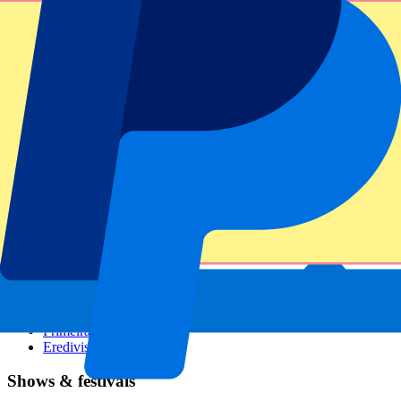
GP Italien
GP Singapur
Six Nations
Alle Sportarten
Fußball
Formel 1
MotoGP
Rugby
Tennis
Fußballligen
Champions League
Premier League
Serie A
La Liga
Ligue 1
Primeira Liga
Eredivisie
Shows & festivals