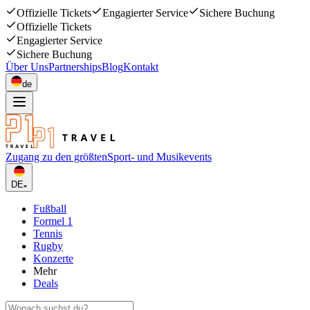
Offizielle Tickets
Engagierter Service
Sichere Buchung
Offizielle Tickets
Engagierter Service
Sichere Buchung
Über Uns
Partnerships
Blog
Kontakt
de
Zugang zu den größten
Sport- und Musikevents
DE
Fußball
Formel 1
Tennis
Rugby
Konzerte
Mehr
Deals