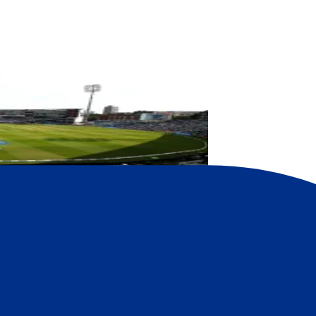
kets bei P1 Travel
oder Hospitality Paketen. Buchen Sie Ihre England Men’s Cricket Ticket