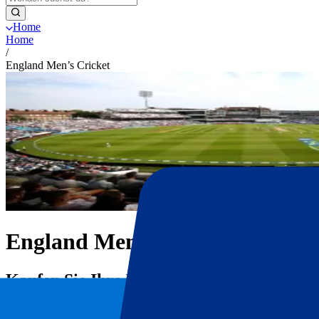
Home
Home
/
England Men’s Cricket
England Men’s Cricket
Kaufen Sie Ihre England Men’s Cricket Tic
Hier finden Sie alle Infos zu unseren England Men’s Cricket Tickets 