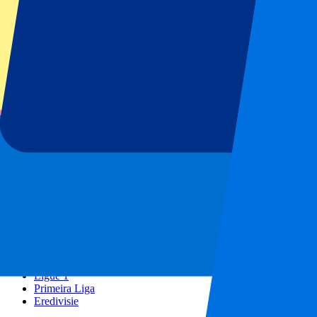
GP Spanien
GP Niederlande
GP Italien
GP Singapur
Six Nations
Alle Sportarten
Fußball
Formel 1
MotoGP
Rugby
Tennis
Fußballligen
Champions League
Premier League
Serie A
La Liga
Ligue 1
Primeira Liga
Eredivisie