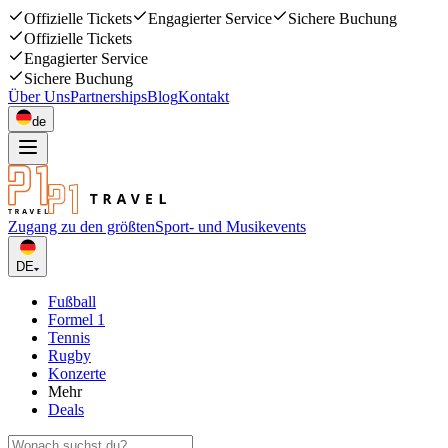
Offizielle Tickets
Engagierter Service
Sichere Buchung
Offizielle Tickets
Engagierter Service
Sichere Buchung
Über Uns
Partnerships
Blog
Kontakt
de
Zugang zu den größten
Sport- und Musikevents
DE
Fußball
Formel 1
Tennis
Rugby
Konzerte
Mehr
Deals