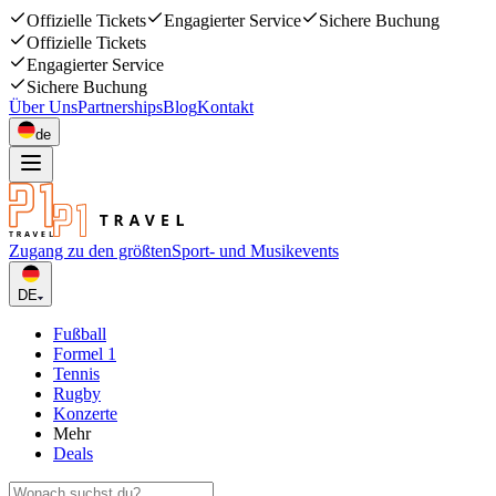
Offizielle Tickets
Engagierter Service
Sichere Buchung
Offizielle Tickets
Engagierter Service
Sichere Buchung
Über Uns
Partnerships
Blog
Kontakt
de
Zugang zu den größten
Sport- und Musikevents
DE
Fußball
Formel 1
Tennis
Rugby
Konzerte
Mehr
Deals