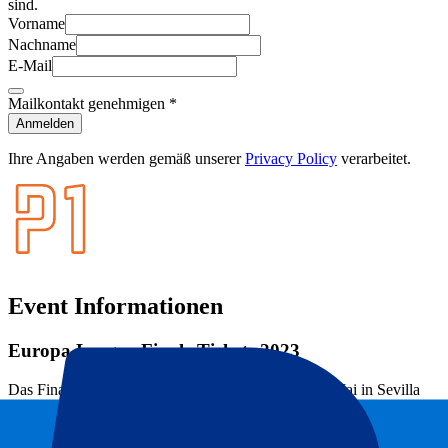
sind.
Vorname
Nachname
E-Mail
Mailkontakt genehmigen
*
Anmelden
Ihre Angaben werden gemäß unserer
Privacy Policy
verarbeitet.
Event Informationen
Europa League Finale Tickets 2023
Das Finale der Europa League 2022 wurde am 18. Mai in Sevilla
ausgetragen. Eintracht Frankfurt traf im Estadio Ramón Sánchez
Pizjuán auf die FC Rangers. Die Rangers gingen in Führung,
verloren aber schließlich nach Elfmeterschießen. Eintracht Frankfurt