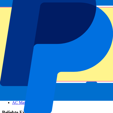
hat nun zum zweiten Mal in der Vereinsgeschichte das Finale der
Europa League gewonnen.
Ein Besuch des zweitgrößten Vereinsfußballturniers ist ein absolutes
Muss für alle Fußballfans weltweit. P1 Travel bietet sowohl reguläre
Finaltickets für die Europa League
als auch VIP Hospitality Pakete
an. Die Tickets werden in Kombination mit einer Übernachtung in
der Spielstadt angeboten. Sie können Ihr Paket einfach und schnell
zusammenstellen. Registrieren Sie sich jetzt für
Tickets für das
Finale der Europa League!
Footer menu
Top-Klubs
Liverpool
Manchester United
Manchester City
FC Barcelona
Real Madrid
SCC Neapel
AC Mailand
Beliebte Events