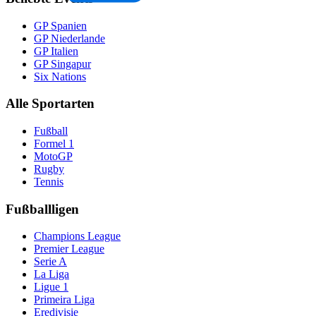
GP Spanien
GP Niederlande
GP Italien
GP Singapur
Six Nations
Alle Sportarten
Fußball
Formel 1
MotoGP
Rugby
Tennis
Fußballligen
Champions League
Premier League
Serie A
La Liga
Ligue 1
Primeira Liga
Eredivisie