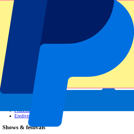
GP Italien
GP Singapur
Six Nations
Alle Sportarten
Fußball
Formel 1
MotoGP
Rugby
Tennis
Fußballligen
Champions League
Premier League
Serie A
La Liga
Ligue 1
Primeira Liga
Eredivisie
Shows & festivals