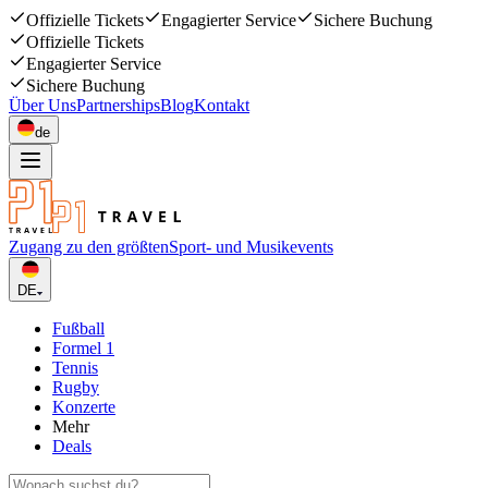
Offizielle Tickets
Engagierter Service
Sichere Buchung
Offizielle Tickets
Engagierter Service
Sichere Buchung
Über Uns
Partnerships
Blog
Kontakt
de
Zugang zu den größten
Sport- und Musikevents
DE
Fußball
Formel 1
Tennis
Rugby
Konzerte
Mehr
Deals