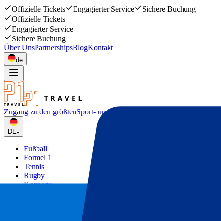
Offizielle Tickets
Engagierter Service
Sichere Buchung
Offizielle Tickets
Engagierter Service
Sichere Buchung
Über Uns
Partnerships
Blog
Kontakt
de
Zugang zu den größten
Sport- und Musikevents
DE
Fußball
Formel 1
Tennis
Rugby
Konzerte
Mehr
Deals