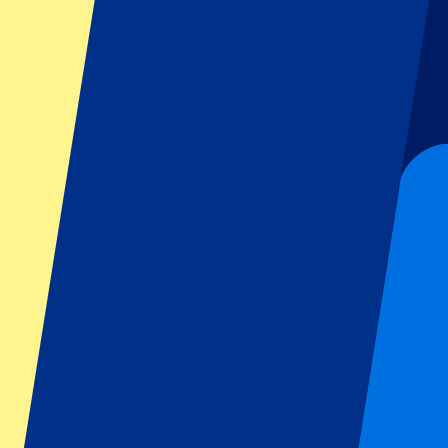
GP Italien
GP Singapur
Six Nations
Alle Sportarten
Fußball
Formel 1
MotoGP
Rugby
Tennis
Fußballligen
Champions League
Premier League
Serie A
La Liga
Ligue 1
Primeira Liga
Eredivisie
Shows & festivals