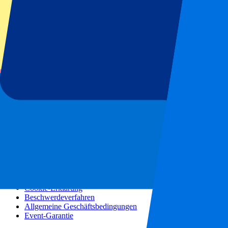
Konzerte
Mehr Informationen
Partnerprogramm
Städtereisen
Urlaubsreisen
Blog
Kontakt
Häufig gestellte Fragen
Über uns
Partnerschaften
Premium Hospitality
Presse
Stellenangebote
Unsere Richtlinien
Datenschutzerklärung
Cookie-Erklärung
Beschwerdeverfahren
Allgemeine Geschäftsbedingungen
Event-Garantie