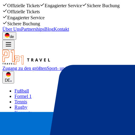
Offizielle Tickets
Engagierter Service
Sichere Buchung
Offizielle Tickets
Engagierter Service
Sichere Buchung
Über Uns
Partnerships
Blog
Kontakt
de
Zugang zu den größten
Sport- und Musikevents
DE
Fußball
Formel 1
Tennis
Rugby
Konzerte
Mehr
Deals