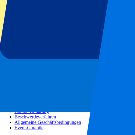
Konzerte
Mehr Informationen
Partnerprogramm
Städtereisen
Urlaubsreisen
Blog
Kontakt
Häufig gestellte Fragen
Über uns
Partnerschaften
Premium Hospitality
Presse
Stellenangebote
Unsere Richtlinien
Datenschutzerklärung
Cookie-Erklärung
Beschwerdeverfahren
Allgemeine Geschäftsbedingungen
Event-Garantie