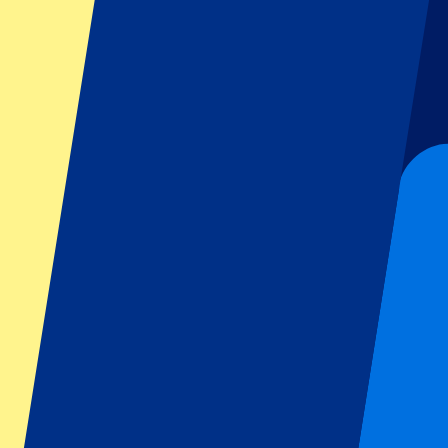
GP Italien
GP Singapur
Six Nations
Alle Sportarten
Fußball
Formel 1
MotoGP
Rugby
Tennis
Fußballligen
Champions League
Premier League
Serie A
La Liga
Ligue 1
Primeira Liga
Eredivisie
Shows & festivals