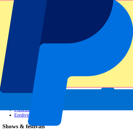
GP Italien
GP Singapur
Six Nations
Alle Sportarten
Fußball
Formel 1
MotoGP
Rugby
Tennis
Fußballligen
Champions League
Premier League
Serie A
La Liga
Ligue 1
Primeira Liga
Eredivisie
Shows & festivals