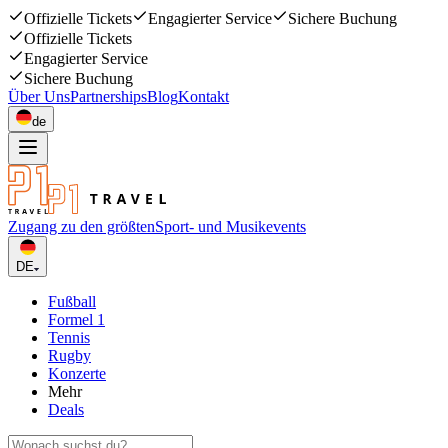
Offizielle Tickets
Engagierter Service
Sichere Buchung
Offizielle Tickets
Engagierter Service
Sichere Buchung
Über Uns
Partnerships
Blog
Kontakt
de
Zugang zu den größten
Sport- und Musikevents
DE
Fußball
Formel 1
Tennis
Rugby
Konzerte
Mehr
Deals