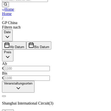
Home
Home
/
GP China
Filtern nach
Date
Ab Datum
Bis Datum
Preis
Ab
€
Bis
€
Veranstaltungsorten
Shanghai International Circuit
(
3
)