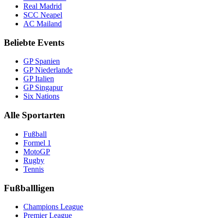
Real Madrid
SCC Neapel
AC Mailand
Beliebte Events
GP Spanien
GP Niederlande
GP Italien
GP Singapur
Six Nations
Alle Sportarten
Fußball
Formel 1
MotoGP
Rugby
Tennis
Fußballligen
Champions League
Premier League