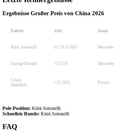
Ergebnisse Großer Preis von China 2026
Fahrer
Zeit
Team
Kimi Antonelli
01:33:15.607
Mercedes
George Russell
+5.515s
Mercedes
Lewis
+25.267s
Ferrari
Hamilton
Pole-Position:
Kimi Antonelli
Schnellste Runde:
Kimi Antonelli
FAQ