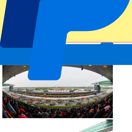
Shanghai International Circuit
Der Große Preis von China ist zurück im Formel 1 Kalender 2027.
In der chinesischen Metropole Shanghai müssen 56 Runden über
eine Distanz von 305,066 km absolviert werden. Die schnellste
Runde aller Zeiten wird immer noch vom siebenfachen Weltmeister
Michael Schumacher gehalten. Im Jahr 2004 benötigte er nur
1:32,238 Minuten für eine Runde.