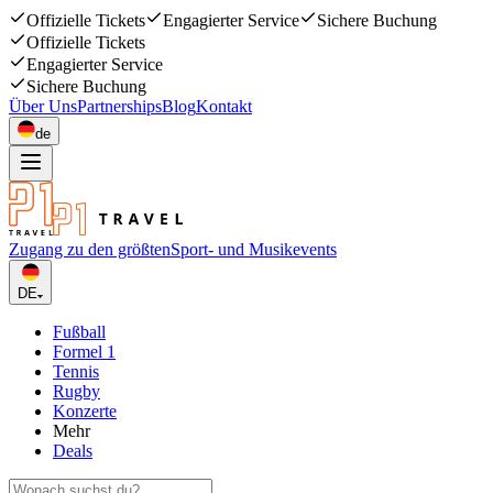
Offizielle Tickets
Engagierter Service
Sichere Buchung
Offizielle Tickets
Engagierter Service
Sichere Buchung
Über Uns
Partnerships
Blog
Kontakt
de
Zugang zu den größten
Sport- und Musikevents
DE
Fußball
Formel 1
Tennis
Rugby
Konzerte
Mehr
Deals