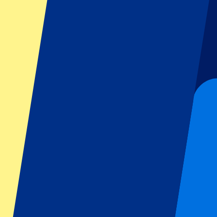
GP Österreich
GP Italien
GP Singapur
Sportarten
Fußball
Formel 1
MotoGP
Tennis
Rugby
Fußballigen
Champions League
Premier League
La Liga
Ligue 1
Bundesliga
Serie A
Jupiler Pro League
Eredivisie
Shows & Festivals