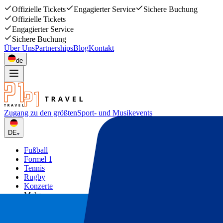
Offizielle Tickets
Engagierter Service
Sichere Buchung
Offizielle Tickets
Engagierter Service
Sichere Buchung
Über Uns
Partnerships
Blog
Kontakt
de
Zugang zu den größten
Sport- und Musikevents
DE
Fußball
Formel 1
Tennis
Rugby
Konzerte
Mehr
Deals