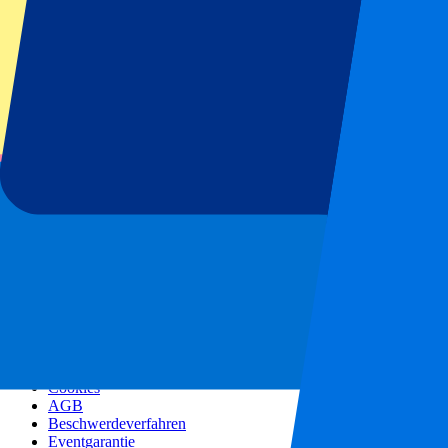
Alle Konzerte
Mehr Infos
Affiliate Programm
Städtereisen
Urlaub Inspiration
Blog
Kontakt
Häufig gestellte Fragen
Über uns
Partnerships
Premium Hospitality
Corporate Social Responsibility
Jobangebote
Unsere Richtlinien
Datenschutzerklärung
Cookies
AGB
Beschwerdeverfahren
Eventgarantie