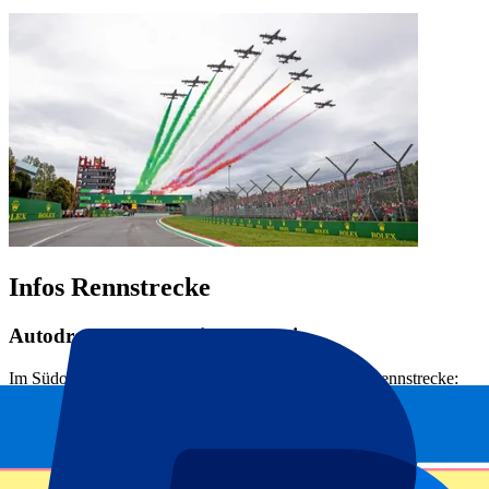
Infos Rennstrecke
Autodromo Enzo e Dino Ferrari
Im Südosten von Bologna liegt die atemberaubende Rennstrecke:
Autodromo Enzo e Dino Ferrari. Benannt nach Ferrari’s Gründer
Enzo Ferrari und seinem Sohn Dino Ferrari, der bereits mit 24
Jahren starb. In den Wäldern entlang des Flusses Santerno jagen die
Fahrer 63 Runden von je 4,909 km. Die Rennstrecke ist bekannt für
seine hohen Geschwindigkeiten und seine unvergesslichen Rennen.