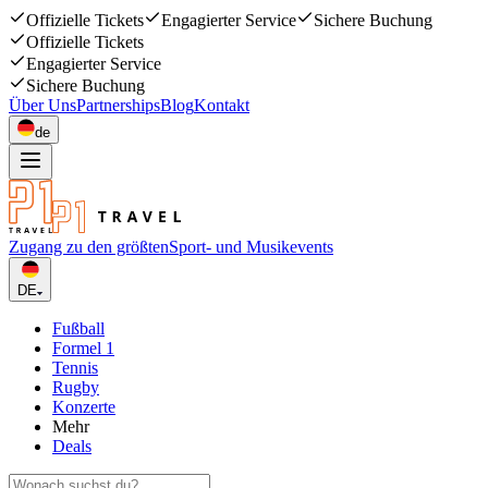
Offizielle Tickets
Engagierter Service
Sichere Buchung
Offizielle Tickets
Engagierter Service
Sichere Buchung
Über Uns
Partnerships
Blog
Kontakt
de
Zugang zu den größten
Sport- und Musikevents
DE
Fußball
Formel 1
Tennis
Rugby
Konzerte
Mehr
Deals