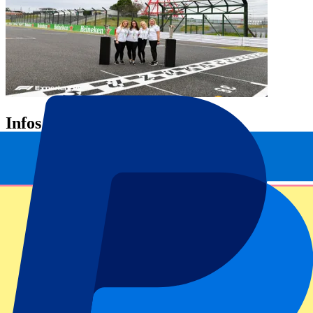
Infos Rennstrecke
Suzuka Rennstrecken Infos
Südwestlich von Nagoya liegt die internationale Rennstrecke
Suzuka. Eine einzigartige Strecke innerhalb der Formel 1, die 1961
von dem ehrgeizigen Soichiro Honda, dem Gründer des japanischen
Honda-Konzerns, in Auftrag gegeben wurde. Er wollte Honda zu
einem Kraftpaket in der Automobilwelt machen und beschloss, dass
sein Unternehmen eine eigene Teststrecke brauchte. Die Strecke ist
Teil des Vergnügungsparks Suzuka Circuit Motopia.