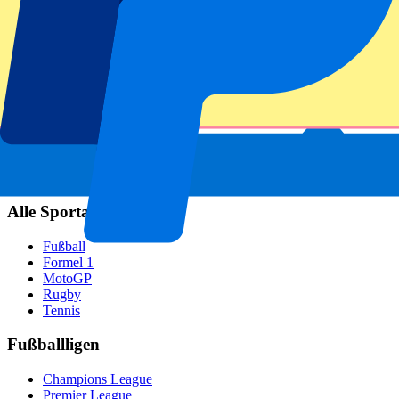
Real Madrid
SCC Neapel
AC Mailand
Beliebte Events
GP Spanien
GP Niederlande
GP Italien
GP Singapur
Six Nations
Alle Sportarten
Fußball
Formel 1
MotoGP
Rugby
Tennis
Fußballligen
Champions League
Premier League