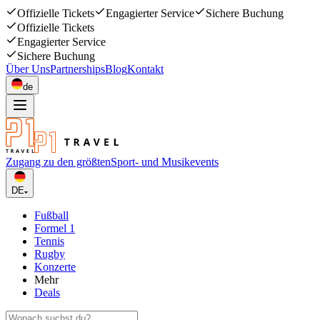
Offizielle Tickets
Engagierter Service
Sichere Buchung
Offizielle Tickets
Engagierter Service
Sichere Buchung
Über Uns
Partnerships
Blog
Kontakt
de
Zugang zu den größten
Sport- und Musikevents
DE
Fußball
Formel 1
Tennis
Rugby
Konzerte
Mehr
Deals