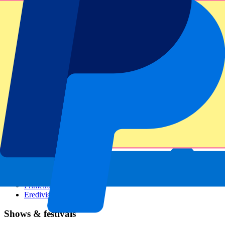
GP Italien
GP Singapur
Six Nations
Alle Sportarten
Fußball
Formel 1
MotoGP
Rugby
Tennis
Fußballligen
Champions League
Premier League
Serie A
La Liga
Ligue 1
Primeira Liga
Eredivisie
Shows & festivals