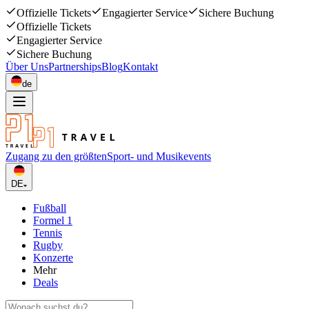
Offizielle Tickets
Engagierter Service
Sichere Buchung
Offizielle Tickets
Engagierter Service
Sichere Buchung
Über Uns
Partnerships
Blog
Kontakt
de
Zugang zu den größten
Sport- und Musikevents
DE
Fußball
Formel 1
Tennis
Rugby
Konzerte
Mehr
Deals