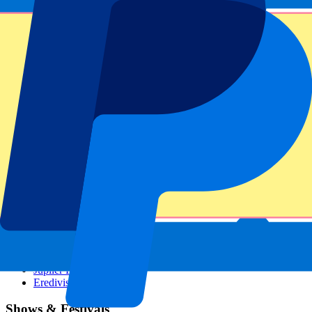
GP Österreich
GP Italien
GP Singapur
Sportarten
Fußball
Formel 1
MotoGP
Tennis
Rugby
Fußballigen
Champions League
Premier League
La Liga
Ligue 1
Bundesliga
Serie A
Jupiler Pro League
Eredivisie
Shows & Festivals