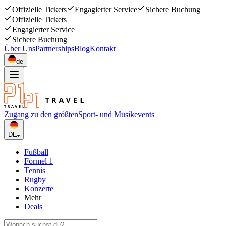
Offizielle Tickets
Engagierter Service
Sichere Buchung
Offizielle Tickets
Engagierter Service
Sichere Buchung
Über Uns
Partnerships
Blog
Kontakt
de
Zugang zu den größten
Sport- und Musikevents
DE
Fußball
Formel 1
Tennis
Rugby
Konzerte
Mehr
Deals