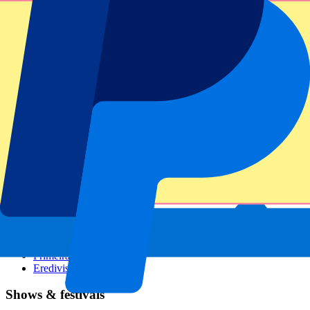
GP Italien
GP Singapur
Six Nations
Alle Sportarten
Fußball
Formel 1
MotoGP
Rugby
Tennis
Fußballligen
Champions League
Premier League
Serie A
La Liga
Ligue 1
Primeira Liga
Eredivisie
Shows & festivals