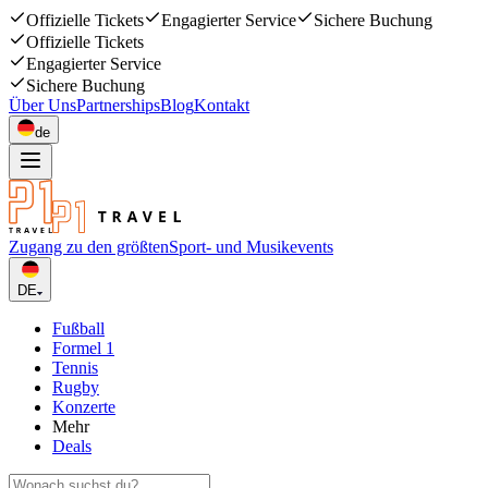
Offizielle Tickets
Engagierter Service
Sichere Buchung
Offizielle Tickets
Engagierter Service
Sichere Buchung
Über Uns
Partnerships
Blog
Kontakt
de
Zugang zu den größten
Sport- und Musikevents
DE
Fußball
Formel 1
Tennis
Rugby
Konzerte
Mehr
Deals