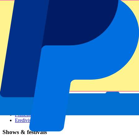
GP Italien
GP Singapur
Six Nations
Alle Sportarten
Fußball
Formel 1
MotoGP
Rugby
Tennis
Fußballligen
Champions League
Premier League
Serie A
La Liga
Ligue 1
Primeira Liga
Eredivisie
Shows & festivals