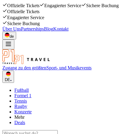
Offizielle Tickets
Engagierter Service
Sichere Buchung
Offizielle Tickets
Engagierter Service
Sichere Buchung
Über Uns
Partnerships
Blog
Kontakt
de
Zugang zu den größten
Sport- und Musikevents
DE
Fußball
Formel 1
Tennis
Rugby
Konzerte
Mehr
Deals