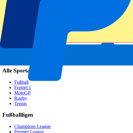
Real Madrid
SCC Neapel
AC Mailand
Beliebte Events
GP Spanien
GP Niederlande
GP Italien
GP Singapur
Six Nations
Alle Sportarten
Fußball
Formel 1
MotoGP
Rugby
Tennis
Fußballligen
Champions League
Premier League