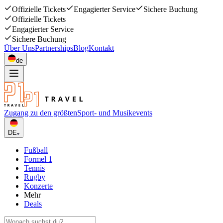
Offizielle Tickets
Engagierter Service
Sichere Buchung
Offizielle Tickets
Engagierter Service
Sichere Buchung
Über Uns
Partnerships
Blog
Kontakt
de
Zugang zu den größten
Sport- und Musikevents
DE
Fußball
Formel 1
Tennis
Rugby
Konzerte
Mehr
Deals