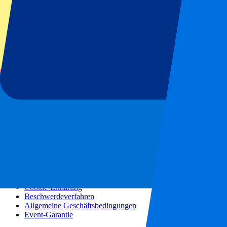
Konzerte
Mehr Informationen
Partnerprogramm
Städtereisen
Urlaubsreisen
Blog
Kontakt
Häufig gestellte Fragen
Über uns
Partnerschaften
Premium Hospitality
Presse
Stellenangebote
Unsere Richtlinien
Datenschutzerklärung
Cookie-Erklärung
Beschwerdeverfahren
Allgemeine Geschäftsbedingungen
Event-Garantie