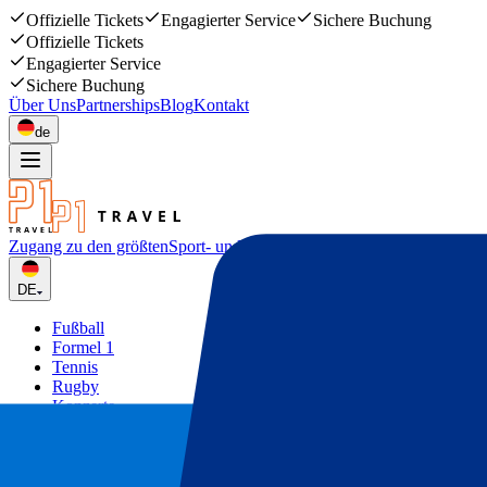
Offizielle Tickets
Engagierter Service
Sichere Buchung
Offizielle Tickets
Engagierter Service
Sichere Buchung
Über Uns
Partnerships
Blog
Kontakt
de
Zugang zu den größten
Sport- und Musikevents
DE
Fußball
Formel 1
Tennis
Rugby
Konzerte
Mehr
Deals