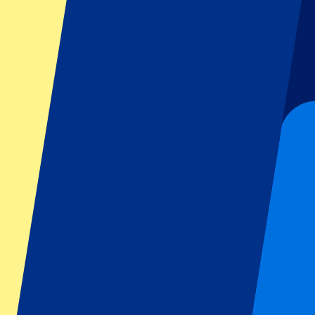
GP Italien
GP Singapur
Six Nations
Alle Sportarten
Fußball
Formel 1
MotoGP
Rugby
Tennis
Fußballligen
Champions League
Premier League
Serie A
La Liga
Ligue 1
Primeira Liga
Eredivisie
Shows & festivals