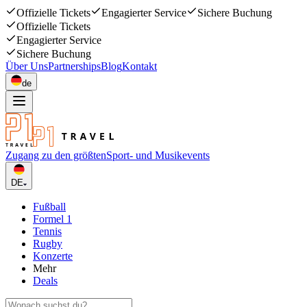
Offizielle Tickets
Engagierter Service
Sichere Buchung
Offizielle Tickets
Engagierter Service
Sichere Buchung
Über Uns
Partnerships
Blog
Kontakt
de
Zugang zu den größten
Sport- und Musikevents
DE
Fußball
Formel 1
Tennis
Rugby
Konzerte
Mehr
Deals