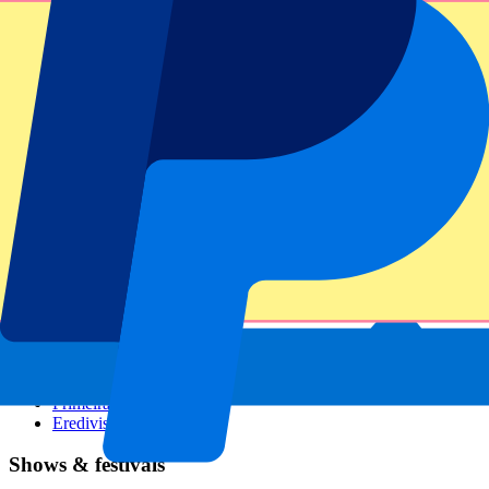
GP Italien
GP Singapur
Six Nations
Alle Sportarten
Fußball
Formel 1
MotoGP
Rugby
Tennis
Fußballligen
Champions League
Premier League
Serie A
La Liga
Ligue 1
Primeira Liga
Eredivisie
Shows & festivals