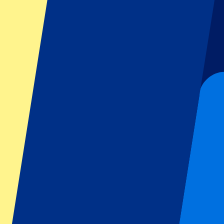
GP Italien
GP Singapur
Six Nations
Alle Sportarten
Fußball
Formel 1
MotoGP
Rugby
Tennis
Fußballligen
Champions League
Premier League
Serie A
La Liga
Ligue 1
Primeira Liga
Eredivisie
Shows & festivals