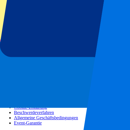
Konzerte
Mehr Informationen
Partnerprogramm
Städtereisen
Urlaubsreisen
Blog
Kontakt
Häufig gestellte Fragen
Über uns
Partnerschaften
Premium Hospitality
Presse
Stellenangebote
Unsere Richtlinien
Datenschutzerklärung
Cookie-Erklärung
Beschwerdeverfahren
Allgemeine Geschäftsbedingungen
Event-Garantie