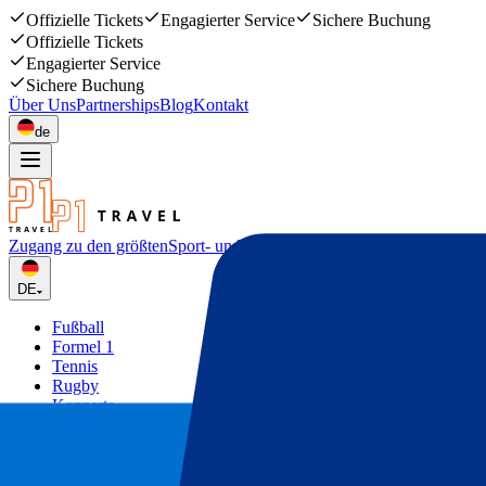
Offizielle Tickets
Engagierter Service
Sichere Buchung
Offizielle Tickets
Engagierter Service
Sichere Buchung
Über Uns
Partnerships
Blog
Kontakt
de
Zugang zu den größten
Sport- und Musikevents
DE
Fußball
Formel 1
Tennis
Rugby
Konzerte
Mehr
Deals